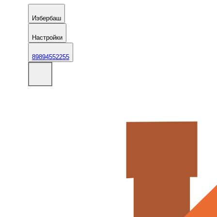
Избербаш
Настройки
89894552255